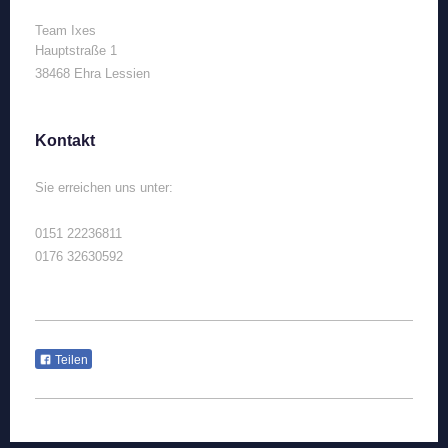
Team Ixes
Hauptstraße 1
38468 Ehra Lessien
Kontakt
Sie erreichen uns unter:
0151 22236811
0176 32630592
Teilen